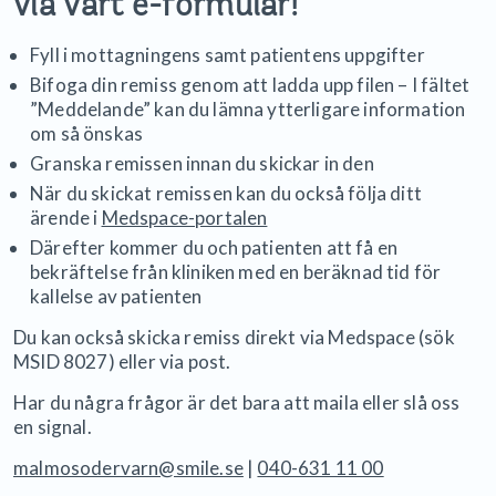
via vårt e-formulär!
Fyll i mottagningens samt patientens uppgifter
Bifoga din remiss genom att ladda upp filen – I fältet
”Meddelande” kan du lämna ytterligare information
om så önskas
Granska remissen innan du skickar in den
När du skickat remissen kan du också följa ditt
ärende i
Medspace-portalen
Därefter kommer du och patienten att få en
bekräftelse från kliniken med en beräknad tid för
kallelse av patienten
Du kan också skicka remiss direkt via Medspace (sök
MSID 8027) eller via post.
Har du några frågor är det bara att maila eller slå oss
en signal.
malmosodervarn@smile.se
|
040-631 11 00