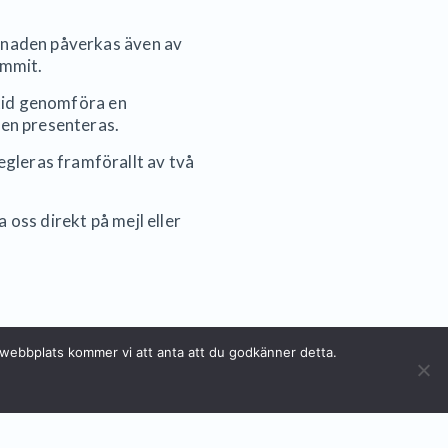
stnaden påverkas även av
ommit.
ltid genomföra en
den presenteras.
gleras framförallt av två
oss direkt på mejl eller
a webbplats kommer vi att anta att du godkänner detta.