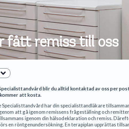
fått remiss till oss
Specialisttandvård blir du alltid kontaktad av oss per pos
 kommer att kosta.
le Specialisttandvård har din specialisttandläkare tillsamm
 genom att gå igenom remissens frågeställning och remitt
tillsammans igenom din hälsodeklaration och remiss. Däref
örs en röntgenundersökning. En terapiplan upprättas tills