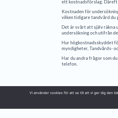
ett kostnadsförslag. Därefte
Kostnaden för undersökning 
vilken tidigare tandvård du
Det är svårt att själv räkna
undersökning och utifrån de
Hur högkostnadsskyddet för
myndigheter, Tandvårds- oc
Har du andra frågor som du i
telefon.
Vi använder cookies för att se till att vi ger dig de
Malmö