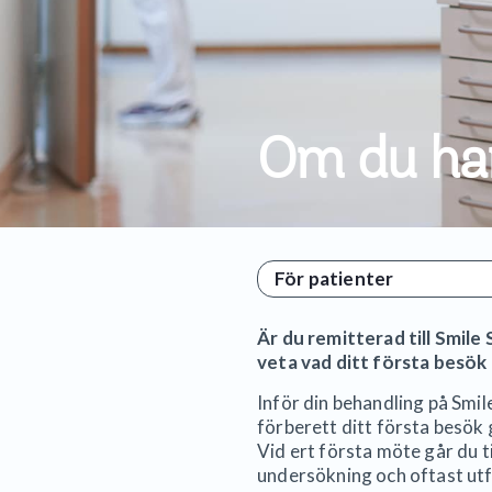
Om du har 
För patienter
Är du remitterad till Smile 
veta vad ditt första besök
Inför din behandling på Smi
förberett ditt första besök
Vid ert första möte går du 
undersökning och oftast utf