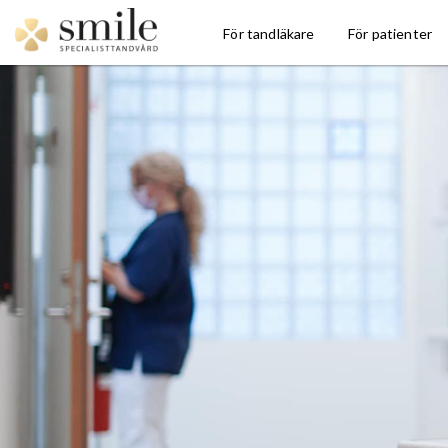
För tandläkare
För patienter