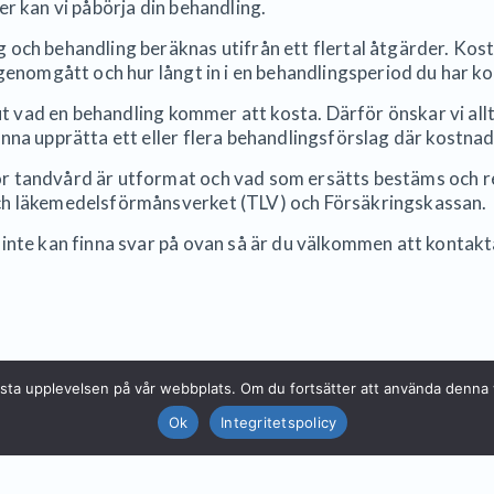
r kan vi påbörja din behandling.
och behandling beräknas utifrån ett flertal åtgärder. Ko
 genomgått och hur långt in i en behandlingsperiod du har k
 ut vad en behandling kommer att kosta. Därför önskar vi al
nna upprätta ett eller flera behandlingsförslag där kostna
 tandvård är utformat och vad som ersätts bestäms och re
h läkemedelsförmånsverket (TLV) och Försäkringskassan.
nte kan finna svar på ovan så är du välkommen att kontakta 
n bästa upplevelsen på vår webbplats. Om du fortsätter att använda denn
Ok
Integritetspolicy
Örebro