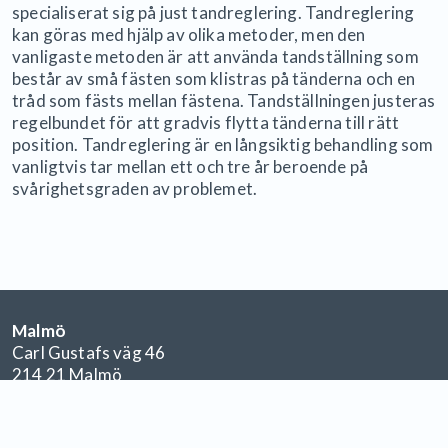
specialiserat sig på just tandreglering. Tandreglering
kan göras med hjälp av olika metoder, men den
vanligaste metoden är att använda tandställning som
består av små fästen som klistras på tänderna och en
tråd som fästs mellan fästena. Tandställningen justeras
regelbundet för att gradvis flytta tänderna till rätt
position. Tandreglering är en långsiktig behandling som
vanligtvis tar mellan ett och tre år beroende på
svårighetsgraden av problemet.
Malmö
Carl Gustafs väg 46
214 21 Malmö
malmosodervarn@smile.se
040-631 11 00
Örebro