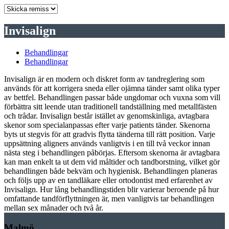
Invisalign
Behandlingar
Behandlingar
Invisalign är en modern och diskret form av tandreglering som
används för att korrigera sneda eller ojämna tänder samt olika typer
av bettfel. Behandlingen passar både ungdomar och vuxna som vill
förbättra sitt leende utan traditionell tandställning med metallfästen
och trådar. Invisalign består istället av genomskinliga, avtagbara
skenor som specialanpassas efter varje patients tänder. Skenorna
byts ut stegvis för att gradvis flytta tänderna till rätt position. Varje
uppsättning aligners används vanligtvis i en till två veckor innan
nästa steg i behandlingen påbörjas. Eftersom skenorna är avtagbara
kan man enkelt ta ut dem vid måltider och tandborstning, vilket gör
behandlingen både bekväm och hygienisk. Behandlingen planeras
och följs upp av en tandläkare eller ortodontist med erfarenhet av
Invisalign. Hur lång behandlingstiden blir varierar beroende på hur
omfattande tandförflyttningen är, men vanligtvis tar behandlingen
mellan sex månader och två år.
Malmö