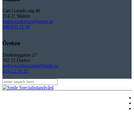
Carl Gustafs väg 46
214 21 Malmö
malmosodervarn@smile.se
040-631 11 00
Örebro
Drottninggatan 27
702 22 Örebro
orebrovaghustorget@smile.se
019-12 18 25