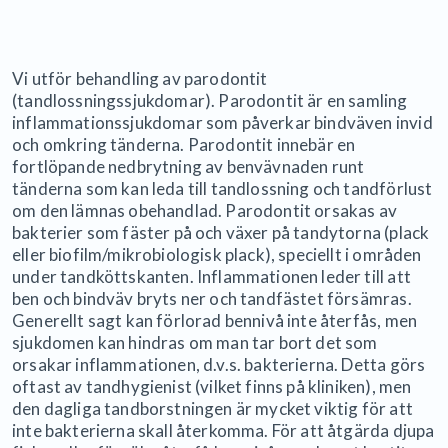
Vi utför behandling av parodontit
(tandlossningssjukdomar). Parodontit är en samling
inflammationssjukdomar som påverkar bindväven invid
och omkring tänderna. Parodontit innebär en
fortlöpande nedbrytning av benvävnaden runt
tänderna som kan leda till tandlossning och tandförlust
om den lämnas obehandlad. Parodontit orsakas av
bakterier som fäster på och växer på tandytorna (plack
eller biofilm/mikrobiologisk plack), speciellt i områden
under tandköttskanten. Inflammationen leder till att
ben och bindväv bryts ner och tandfästet försämras.
Generellt sagt kan förlorad bennivå inte återfås, men
sjukdomen kan hindras om man tar bort det som
orsakar inflammationen, d.v.s. bakterierna. Detta görs
oftast av tandhygienist (vilket finns på kliniken), men
den dagliga tandborstningen är mycket viktig för att
inte bakterierna skall återkomma. För att åtgärda djupa