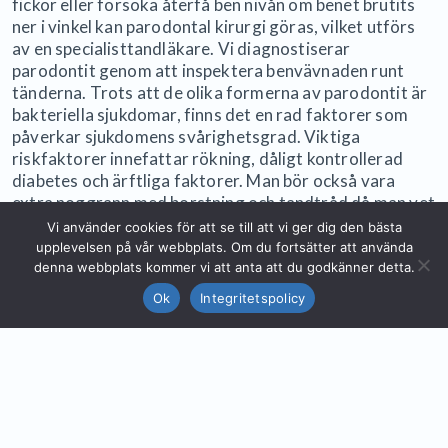
fickor eller försöka återfå ben nivån om benet brutits
ner i vinkel kan parodontal kirurgi göras, vilket utförs
av en specialisttandläkare. Vi diagnostiserar
parodontit genom att inspektera benvävnaden runt
tänderna. Trots att de olika formerna av parodontit är
bakteriella sjukdomar, finns det en rad faktorer som
påverkar sjukdomens svårighetsgrad. Viktiga
riskfaktorer innefattar rökning, dåligt kontrollerad
diabetes och ärftliga faktorer. Man bör också vara
extra noggrann med borstning och tandtråd då man vet
att någon i familjen lider av parodontit. För att undvika
Vi använder cookies för att se till att vi ger dig den bästa
parodontit skall man dagligen borsta tänderna och
upplevelsen på vår webbplats. Om du fortsätter att använda
använda tandtråd. Endast borstning räcker inte
denna webbplats kommer vi att anta att du godkänner detta.
eftersom plack och tandsten bildas även mellan
Ok
Integritetspolicy
tänderna. Munskölj kan inte heller avlägsna plack mellan
tänderna.