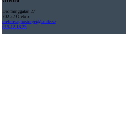
Örebro
Drottninggatan 27
702 22 Örebro
orebrovaghustorget@smile.se
019-12 18 25