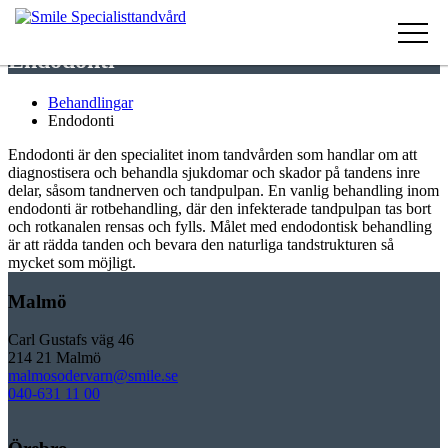
Endodonti
Behandlingar
Endodonti
Endodonti är den specialitet inom tandvården som handlar om att
diagnostisera och behandla sjukdomar och skador på tandens inre
delar, såsom tandnerven och tandpulpan. En vanlig behandling inom
endodonti är rotbehandling, där den infekterade tandpulpan tas bort
och rotkanalen rensas och fylls. Målet med endodontisk behandling
är att rädda tanden och bevara den naturliga tandstrukturen så
mycket som möjligt.
Malmö
Carl Gustafs väg 46
214 21 Malmö
malmosodervarn@smile.se
040-631 11 00