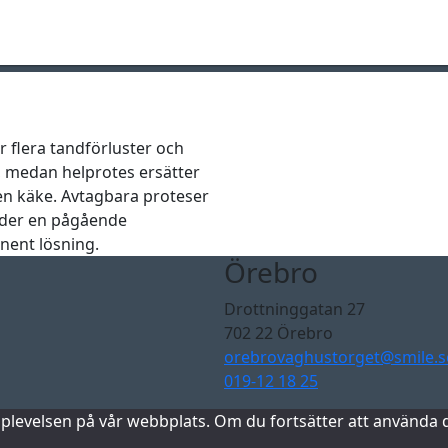
teser
r flera tandförluster och
, medan helprotes ersätter
 en käke. Avtagbara proteser
der en pågående
nent lösning.
Örebro
Drottninggatan 27
702 22 Örebro
orebrovaghustorget@smile.s
019-12 18 25
ta upplevelsen på vår webbplats. Om du fortsätter att använ