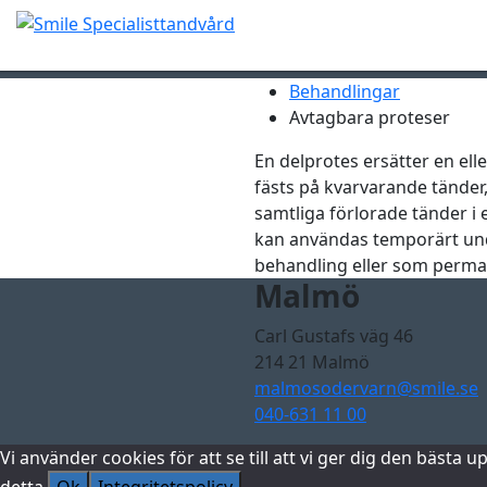
Avtagbara pro
Behandlingar
Avtagbara proteser
En delprotes ersätter en elle
fästs på kvarvarande tänder
samtliga förlorade tänder i
kan användas temporärt un
behandling eller som perma
Malmö
Carl Gustafs väg 46
214 21 Malmö
malmosodervarn@smile.se
040-631 11 00
Vi använder cookies för att se till att vi ger dig den bäs